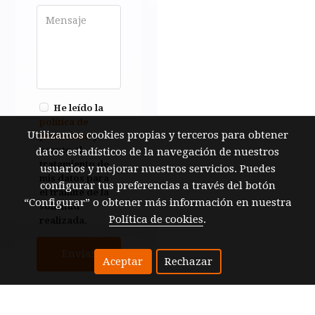
He leído la
política de
Utilizamos cookies propias y terceros para obtener
privacidad
y
acepto el
datos estadísticos de la navegación de nuestros
tratamiento de
usuarios y mejorar nuestros servicios. Puedes
mis datos para
configurar tus preferencias a través del botón
el trámite de la
“Configurar” o obtener más información en nuestra
solicitud
Política de cookies
.
realizada.
Enviar
Aceptar
Rechazar